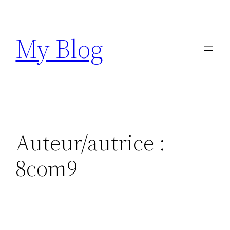
Aller
au
My Blog
contenu
Auteur/autrice :
8com9